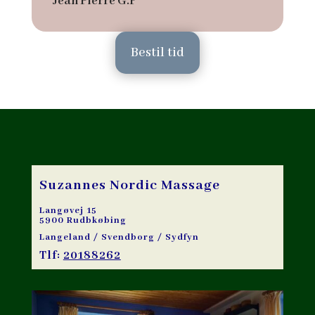
Jean Pierre G.F
Bestil tid
Suzannes Nordic Massage
Langøvej 15
5900 Rudbkøbing
Langeland / Svendborg / Sydfyn
Tlf:
20188262